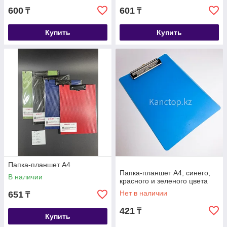
600
601
₸
₸
Купить
Купить
Папка-планшет А4
Папка-планшет А4, синего,
В наличии
красного и зеленого цвета
Нет в наличии
651
₸
421
₸
Купить