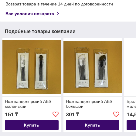
Возврат товара в течение 14 дней по договоренности
Все условия возврата
Подобные товары компании
Нож канцелярский ABS
Нож канцелярский ABS
Брел
маленький
большой
мал
151
301
14,
₸
₸
Купить
Купить