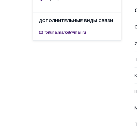
С
fortuna.market@mail.ru
У
Т
К
М
Т