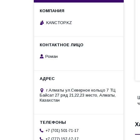
KANCTOP.KZ
Роман
г.Алматы ул.Северное кольцо 7 ТЦ
Байсат 27 ряд 21,22,23 место, Алматы,
Ш
Казахстан
ч
Х
+7 (701) 501-71-17
+7 (777) 157-17-17