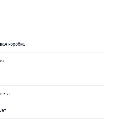
вая коробка
ая
вета
ует