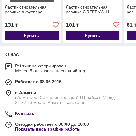
Ластик стирательная
Ластик стирательная
Ласт
резинка в футляре
резинка GREEENWILL
рез
131
101
61
₸
₸
Купить
Купить
О нас
Рейтинг не сформирован
Менее 5 отзывов за последний год
Работает с 08.06.2016
г. Алматы
г.Алматы ул.Северное кольцо 7 ТЦ Байсат 27 ряд
21,22,23 место, Алматы, Казахстан
Контакты
Сегодня работает с 08:00 до 16:00
Показать весь график работы