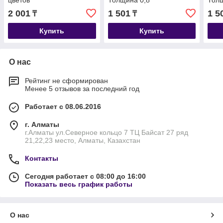
цветов
Толщина 0,8
Толщ
2 001
1 501
1 5
₸
₸
Купить
Купить
О нас
Рейтинг не сформирован
Менее 5 отзывов за последний год
Работает с 08.06.2016
г. Алматы
г.Алматы ул.Северное кольцо 7 ТЦ Байсат 27 ряд
21,22,23 место, Алматы, Казахстан
Контакты
Сегодня работает с 08:00 до 16:00
Показать весь график работы
О нас