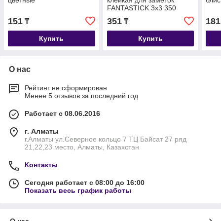
цветные
клейкая для заметок
блис
FANTASTICK 3х3 350
листов
151
351
181
₸
₸
Купить
Купить
О нас
Рейтинг не сформирован
Менее 5 отзывов за последний год
Работает с 08.06.2016
г. Алматы
г.Алматы ул.Северное кольцо 7 ТЦ Байсат 27 ряд
21,22,23 место, Алматы, Казахстан
Контакты
Сегодня работает с 08:00 до 16:00
Показать весь график работы