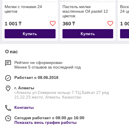
Мелки с точками 24
Пастель мелки
Воск
цветов
маслянные Oil pastel 12
24 ц
цветов
1 001
360
1 0
₸
₸
Купить
Купить
О нас
Рейтинг не сформирован
Менее 5 отзывов за последний год
Работает с 08.06.2016
г. Алматы
г.Алматы ул.Северное кольцо 7 ТЦ Байсат 27 ряд
21,22,23 место, Алматы, Казахстан
Контакты
Сегодня работает с 08:00 до 16:00
Показать весь график работы