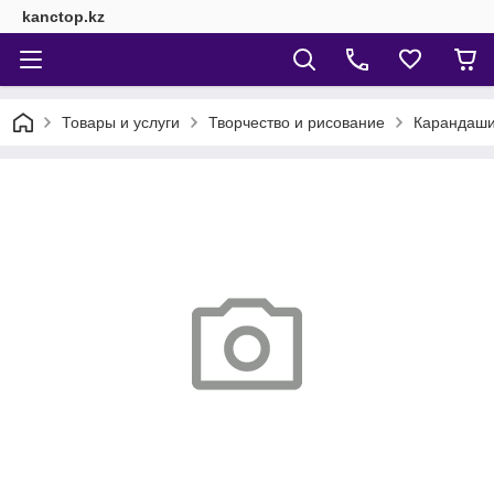
kanctop.kz
Товары и услуги
Творчество и рисование
Карандаши