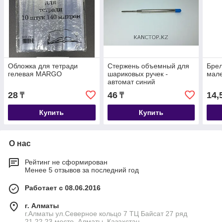
Обложка для тетради
Стержень объемный для
Брел
гелевая MARGO
шариковых ручек -
мал
автомат синий
28
46
14,
₸
₸
Купить
Купить
О нас
Рейтинг не сформирован
Менее 5 отзывов за последний год
Работает с 08.06.2016
г. Алматы
г.Алматы ул.Северное кольцо 7 ТЦ Байсат 27 ряд
21,22,23 место, Алматы, Казахстан