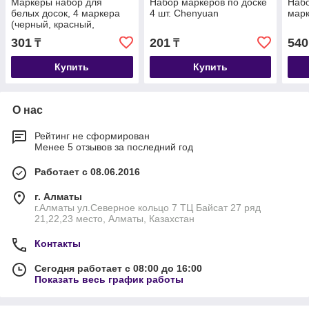
Маркеры набор для
Набор маркеров по доске
Набо
белых досок, 4 маркера
4 шт. Chenyuan
марк
(черный, красный,
зеленый, синий).
301
201
540
₸
₸
Купить
Купить
О нас
Рейтинг не сформирован
Менее 5 отзывов за последний год
Работает с 08.06.2016
г. Алматы
г.Алматы ул.Северное кольцо 7 ТЦ Байсат 27 ряд
21,22,23 место, Алматы, Казахстан
Контакты
Сегодня работает с 08:00 до 16:00
Показать весь график работы