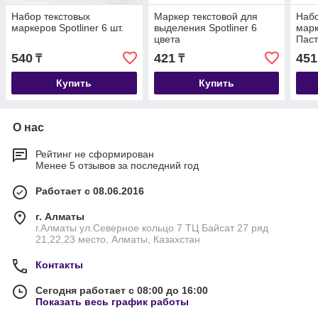
Набор текстовых
Маркер текстовой для
Набо
маркеров Spotliner 6 шт.
выделения Spotliner 6
марк
цвета
Паст
540
421
451
₸
₸
Купить
Купить
О нас
Рейтинг не сформирован
Менее 5 отзывов за последний год
Работает с 08.06.2016
г. Алматы
г.Алматы ул.Северное кольцо 7 ТЦ Байсат 27 ряд
21,22,23 место, Алматы, Казахстан
Контакты
Сегодня работает с 08:00 до 16:00
Показать весь график работы