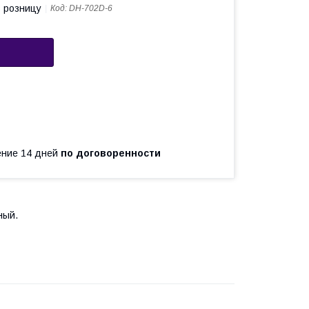
в розницу
Код:
DH-702D-6
чение 14 дней
по договоренности
ный.