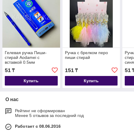
Гелевая ручка Пиши-
Ручка с брелком перо
Ручк
стирай Aodamei с
пиши стирай
сти
вставкой 0.5мм
син
51
151
51
₸
₸
Купить
Купить
О нас
Рейтинг не сформирован
Менее 5 отзывов за последний год
Работает с 08.06.2016