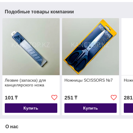
Подобные товары компании
Лезвие (запаска) для
Ножницы SCISSORS №7
Нож
канцелярского ножа
101
251
281
₸
₸
Купить
Купить
О нас