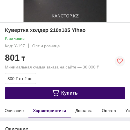
Кувертка холдер 210x105 Yihao
В наличии
Код: Y-197
Опт и розница
801
₸
Минимальная сумма заказа на сайте — 30 000 ₸
800 ₸
от 2 шт.
Купить
Описание
Характеристики
Доставка
Оплата
Ус
Описание